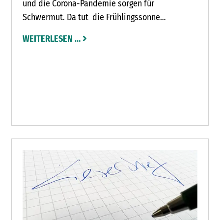
und die Corona-Pandemie sorgen für
Schwermut. Da tut die Frühlingssonne
besonders gut. Frühling ist immer auch ein
WEITERLESEN …
bisschen Neuanfang. Und den wünschen sich
viele. Zu sehen, wie die Natur erwacht und die
ersten Sonnenstrahlen genießen, das tut gut.
Und das ist laut Wettervorhersage auch am
kommenden Wochenende noch möglich.