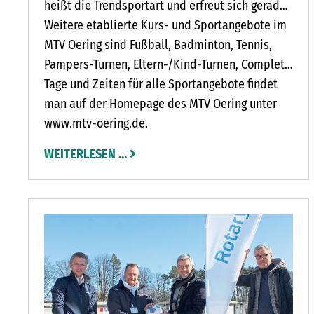
Oering ist glücklich darüber, Christina Pöring für
heißt die Trendsportart und erfreut sich gerade
seine Mitglieder gewinnen zu können. Nähere
bei jüngeren Menschen sehr großer Beliebtheit.
Weitere etablierte Kurs- und Sportangebote im
Infos zu Christina Pöring findet man unter
Der Kurs findet an diesem Tag in der Zeit von 13
MTV Oering sind Fußball, Badminton, Tennis,
www.deinsensei.de. Das Kursangebot findet
bis 14 Uhr in der Sporthalle Oering statt und
Pampers-Turnen, Eltern-/Kind-Turnen, Complete
immer dienstags von 18.30 bis 20 Uhr in der
wird von Fynn Petersen, einem jungen und sehr
Workout und Rückenfitness.
Tage und Zeiten für alle Sportangebote findet
Sporthalle Oering statt.
engagierten Jumpstyler, geleitet. Fynn Petersen
man auf der Homepage des MTV Oering unter
ist schon sehr lange dabei und brennt für seine
www.mtv-oering.de.
Sportart.
WEITERLESEN …