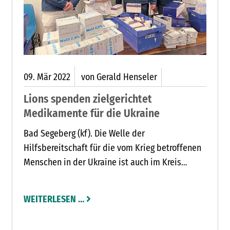
EEZEN
09.
Mär
2022
von Gerald Henseler
Lions spenden zielgerichtet
Medikamente für die Ukraine
Bad Segeberg (kf). Die Welle der
Hilfsbereitschaft für die vom Krieg betroffenen
Menschen in der Ukraine ist auch im Kreis
Segeberg ungebrochen. Angesichts der
schrecklichen Bilder und Nachrichten aus dem
WEITERLESEN …
Kriegsgebiet möchten viele dem Gefühl der
Ohnmacht etwas entgegensetzen und das Leid