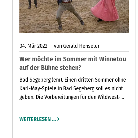
04.
Mär
2022
von Gerald Henseler
Wer möchte im Sommer mit Winnetou
auf der Bühne stehen?
Bad Segeberg (em). Einen dritten Sommer ohne
Karl-May-Spiele in Bad Segeberg soll es nicht
geben. Die Vorbereitungen für den Wildwest-
Sommer laufen: Die Karl-May-Spiele suchen
rund 40 Komparsen für ihr neues Abenteuer
WEITERLESEN …
„Der Ölprinz“. Eine Bewerbung ist ab sofort über
die Website www.karl-may-spiele.de möglich.