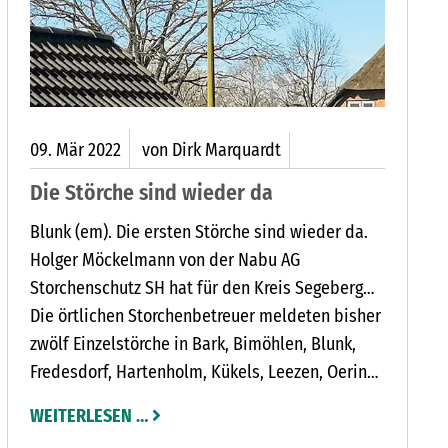
09.
Mär
2022
von Dirk Marquardt
Die Störche sind wieder da
Blunk (em). Die ersten Störche sind wieder da.
Holger Möckelmann von der Nabu AG
Storchenschutz SH hat für den Kreis Segeberg
aus einigen Ortschaften schon Meldungen
Die örtlichen Storchenbetreuer meldeten bisher
erhalten. Die Störche kehren seit Anfang Februar
zwölf Einzelstörche in Bark, Bimöhlen, Blunk,
aus ihren Winterquartieren in Spanien und
Fredesdorf, Hartenholm, Kükels, Leezen, Oering,
Afrika zurück.
Schmaleld, Seth, Tensfeld und Vosshöhlen. Drei
WEITERLESEN …
Storchenpaare wurden in Großenaspe,