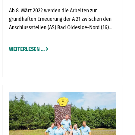
Ab 8. März 2022 werden die Arbeiten zur
grundhaften Erneuerung der A 21 zwischen den
Anschlussstellen (AS) Bad Oldesloe-Nord (16)
bis Bad Segeberg-Süd (13) fortgeführt. Die
Arbeiten sind in zwei Abschnitten von jeweils
WEITERLESEN …
ca. 4,5 km unterteilt.