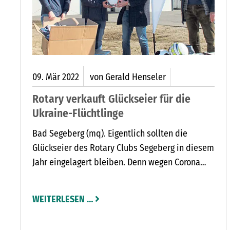
RUNG DER A 21 ZWISCHEN DEN AS BAD SEGEBERG-SÜD BIS L
09.
Mär
2022
von Gerald Henseler
Rotary verkauft Glückseier für die
Ukraine-Flüchtlinge
Bad Segeberg (mq). Eigentlich sollten die
Glückseier des Rotary Clubs Segeberg in diesem
Jahr eingelagert bleiben. Denn wegen Corona
fällt die Lotterie zu Ostern aus. Doch die
schnelle Hilfe für die Kriegsflüchtlinge aus der
WEITERLESEN …
Ukraine hat für den Serviceclub jetzt Vorrang.
Deswegen werden die Rotarier ihre Holzeier für