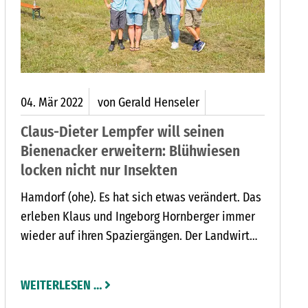
04.
Mär
2022
von Gerald Henseler
Claus-Dieter Lempfer will seinen
Bienenacker erweitern: Blühwiesen
locken nicht nur Insekten
Hamdorf (ohe). Es hat sich etwas verändert. Das
erleben Klaus und Ingeborg Hornberger immer
wieder auf ihren Spaziergängen. Der Landwirt
Claus-Dieter Lempfer legte vor zwei Jahren
erstmals einen Bienenacker an. Auf der 1,44
WEITERLESEN …
Hektar großen Fläche bei Negernbötel stehen