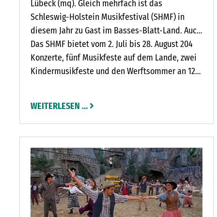
Lübeck (mq). Gleich mehrfach ist das
Schleswig-Holstein Musikfestival (SHMF) in
diesem Jahr zu Gast im Basses-Blatt-Land. Auch
die Marienkirche in Bad Segeberg zählt nach der
Das SHMF bietet vom 2. Juli bis 28. August 204
Sanierung des Hauptschiffes wieder zu den
Konzerte, fünf Musikfeste auf dem Lande, zwei
Spiel-orten – ebenso das Gut Stockseehof und
Kindermusikfeste und den Werftsommer an 123
das Gut Prons-torf.
Spielorten in 65 Orten in Schleswig-Holstein,
Dänemark, Hamburg und im Norden von
WEITERLESEN …
Niedersachsen. Im Zentrum steht der
Spätromantiker Johannes Brahms.