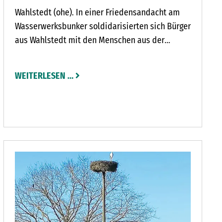
Wahlstedt (ohe). In einer Friedensandacht am
Wasserwerksbunker soldidarisierten sich Bürger
aus Wahlstedt mit den Menschen aus der
Ukraine. Angelika Remmers, Leiterin der
Volkshochschule Wahlstedt, hatte gemeinsam
WEITERLESEN …
mit der Evangelisch-Lutherischen
Kirchengemeinde Wahlstedt zu der Andacht
aufgerufen.