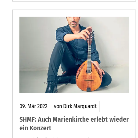
fünf Euro verkaufen. „Der Rotary Club
verdoppelt diese Summe noch“, sagt Präsident
Sven Fischer.
ETER LEMPFER WILL SEINEN BIENENACKER ERWEITERN: BLÜH
09.
Mär
2022
von Dirk Marquardt
SHMF: Auch Marienkirche erlebt wieder
ein Konzert