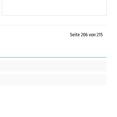
die Pflanzen der Blühwiese auch jetzt im Winter
noch. So können Insekten und andere Tiere sich
hierher zurückziehen und überwintern.
Seite 206 von 215