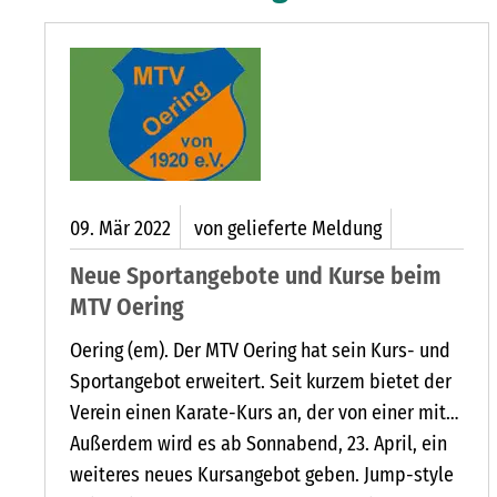
09.
Mär
2022
von gelieferte Meldung
Neue Sportangebote und Kurse beim
MTV Oering
CHE SIND WIEDER DA
Oering (em). Der MTV Oering hat sein Kurs- und
Sportangebot erweitert. Seit kurzem bietet der
Verein einen Karate-Kurs an, der von einer mit
dem ersten Meistergrad (1. Dan)
Außerdem wird es ab Sonnabend, 23. April, ein
ausgezeichneten Trainerin geleitet wird. Der MTV
weiteres neues Kursangebot geben. Jump-style