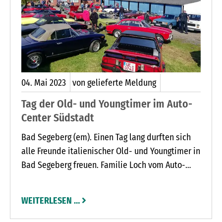
04.
Mai
2023
von gelieferte Meldung
Tag der Old- und Youngtimer im Auto-
Center Südstadt
Bad Segeberg (em). Einen Tag lang durften sich
alle Freunde italienischer Old- und Youngtimer in
Bad Segeberg freuen. Familie Loch vom Auto-
Center Südstadt lud zum Frühjahrsauftakt
Kunden und Freunde ein. Dabei bot sich ihnen
WEITERLESEN …
die Gelegenheit, ihre Autos zu präsentieren, zu
putzen oder kleine Reparaturen durchzuführen.