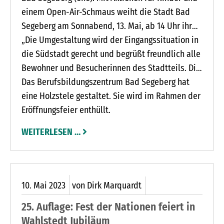
einem Open-Air-Schmaus weiht die Stadt Bad
Segeberg am Sonnabend, 13. Mai, ab 14 Uhr ihr
Westtor ein. Acht Monate lang gestalteten
„Die Umgestaltung wird der Eingangssituation in
Handwerker die ehemalige Buswendeanlage um.
die Südstadt gerecht und begrüßt freundlich alle
Bewohner und Besucherinnen des Stadtteils. Die
Verbindung für Fußgänger und Radfahrerinnen
Das Berufsbildungszentrum Bad Segeberg hat
wurde gestärkt sowie eine barrierefreie Querung
eine Holzstele gestaltet. Sie wird im Rahmen der
des Platzes durch die Neugestaltung ermöglicht“,
Eröffnungsfeier enthüllt.
erklärt Bürgermeister Toni Köppen.
WEITERLESEN …
10.
Mai
2023
von Dirk Marquardt
25. Auflage: Fest der Nationen feiert in
Wahlstedt Jubiläum