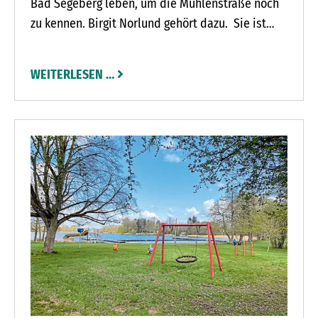
Bad Segeberg leben, um die Mühlenstraße noch
zu kennen. Birgit Norlund gehört dazu. Sie ist
1946 geboren und in der Mühlenstraße
aufgewachsen. „Das war toll da, ein bisschen wie
WEITERLESEN …
in Bullerbü. In der angrenzenden Trave haben wir
im Sommer gebadet. Die Jungs haben Flöße
gebaut“, erinnert sich Birgit Norlund. Unschöne
Erinnerungen hat sie an den Hühnerbauern
Elfried Lübcke. Der ertränkte seine männlichen
Küken häufig in der Trave. Einmal gelang es Birgit
Norlund, ein Küken zu retten. Als sie es zu Hause
großgezogen hatte, bezichtigte Lübcke das
Mädchen des Diebstahls. „Ich musste den Hahn
zurückbringen“, sagt Birgit Norlund.