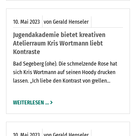
10.
Mai
2023
von Gerald Henseler
Jugendakademie bietet kreativen
Atelierraum Kris Wortmann liebt
Kontraste
Bad Segeberg (ohe). Die schmelzende Rose hat
sich Kris Wortmann auf seinen Hoody drucken
lassen. „Ich liebe den Kontrast von grellen
Farben zu schwarzem Untergrund“, sagt der
Schackendorfer Künstler. Der 29-Jährige malt und
WEITERLESEN …
zeichnet seit seiner Kindheit. Er begann mit
Bleistiftzeichnungen. Etwa vor einem Jahr hat er
die Acrylmalerei entdeckt. Pflanzen gehören zu
seinen Lieblingsmotiven. Aber auch Architektur
10.
Mai
2023
von Gerald Henseler