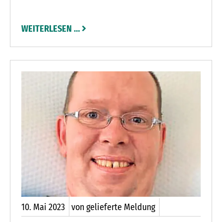
Kindern eingeschränkt werden muss oder ganz
ausfällt, bekommen die Eltern Schwierigkeiten
WEITERLESEN …
an ihrem Arbeitsplatz. Wird das Problem nicht
dauerhaft gelöst, wird das Folgen für die
Volkswirtschaft haben. Denn bei der
angespannten Personallage kann eigentlich kein
Unternehmen auf Mitarbeiter verzichten.
10.
Mai
2023
von gelieferte Meldung