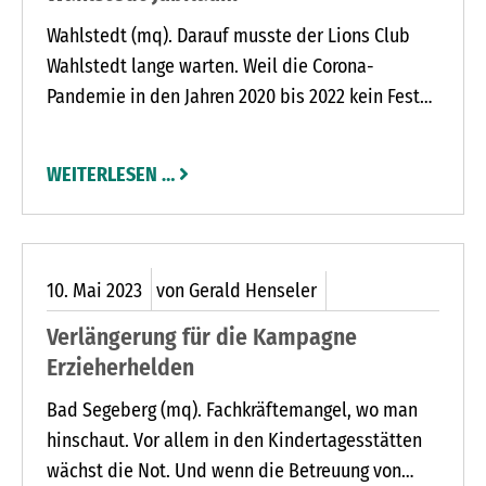
Wahlstedt (mq). Darauf musste der Lions Club
Wahlstedt lange warten. Weil die Corona-
Pandemie in den Jahren 2020 bis 2022 kein Fest
der Nationen zuließ, wurde die 25. Auflage immer
wieder verschoben. Jetzt ist es soweit, denn am
WEITERLESEN …
Sonnabend, 3. Juni, steigt von 13 bis 24 Uhr zum
Jubiläum die traditionelle Feier mit Umzug und
Non-Stop-Programm auf dem Marktplatz.
10.
Mai
2023
von Gerald Henseler
Verlängerung für die Kampagne
Erzieherhelden
Bad Segeberg (mq). Fachkräftemangel, wo man
hinschaut. Vor allem in den Kindertagesstätten
wächst die Not. Und wenn die Betreuung von