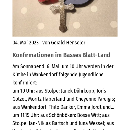
04.
Mai
2023
von Gerald Henseler
Konfirmationen im Basses Blatt-Land
Am Sonnabend, 6. Mai, um 10 Uhr werden in der
Kirche in Wankendorf folgende Jugendliche
konfirmiert:
um 10 Uhr: aus Stolpe: Janek Dührkopp, Joris
Götzel, Moritz Haberland und Cheyenne Pareigis;
aus Wankendorf: Thilo Danker, Emma Jordt und
Lea Martha Sievers.
um 11.15 Uhr: aus Schönböken: Bosse Witt; aus
Stolpe: Jan-Niklas Bartsch und Juna Wessel; aus